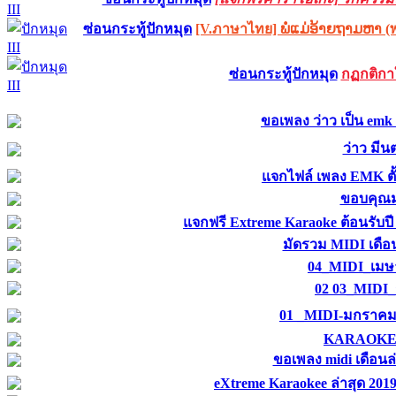
ซ่อนกระทู้ปักหมุด
[V.ภาษาไทย] ພໍ່ແມ່ອ້າຍຖາມຫາ
ซ่อนกระทู้ปักหมุด
กฏกติกาใ
ขอเพลง ว่าว เป็น emk
ว่าว มีน
แจกไฟล์ เพลง EMK ตั้ง
ขอบคุณ
แจกฟรี Extreme Karaoke ต้อนรับป
มัดรวม MIDI เดือน
04_MIDI_เมษ
02 03_MIDI_ก
01 _MIDI-มกราคม
KARAOKE 
ขอเพลง midi เดือนล
eXtreme Karaokee ล่าสุด 2019