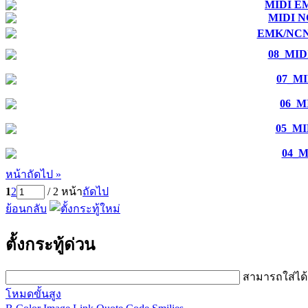
MIDI E
MIDI 
EMK/NCN 
08_MID
07_MI
06_M
05_MI
04_M
หน้าถัดไป »
1
2
/ 2 หน้า
ถัดไป
ย้อนกลับ
ตั้งกระทู้ด่วน
สามารถใส่ได
โหมดขั้นสูง