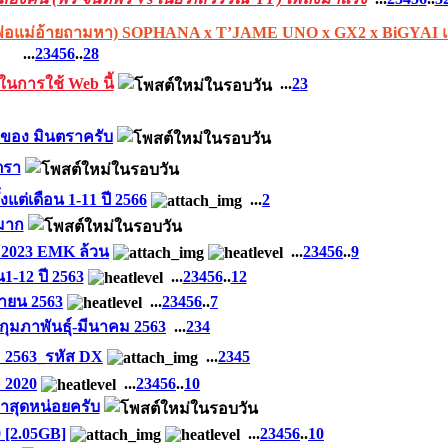
 (พ่อแม่อ้ายถามหา) SOPHANA x T’JAME UNO x GX2 x BiGYAI แ
...
2
3
4
5
6
..
28
นการใช้ Web นี้
...
2
3
 ของ มินตราครับ
ตรา
แต่เดือน 1-11 ปี 2566
...
2
มาก
ี 2023 EMK ล้วน
...
2
3
4
5
6
..
9
1-12 ปี 2563
...
2
3
4
5
6
..
12
ายน 2563
...
2
3
4
5
6
..
7
ุมภาพันธุ์-มีนาคม 2563
...
2
3
4
 2563_รหัส DX
...
2
3
4
5
2020
...
2
3
4
5
6
..
10
่าสุดหน่อยครับ
 [2.05GB]
...
2
3
4
5
6
..
10