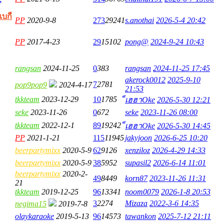
บกื
PP
2020-9-8
273
29241
s.anothai
2026-5-4 20:42
PP
2017-4-23
29
15102
pong@
2024-9-24 10:43
rangsan
2024-11-25
0
383
rangsan
2024-11-25 17:45
akerock0012
2025-9-10
7
2781
pop9pop9
2024-4-17
21:53
tkkteam
2023-12-29
10
1785
็เฮฮาOke
2026-5-30 12:21
seke
2023-11-26
0
672
seke
2023-11-26 08:00
tkkteam
2022-12-1
89
19242
็เฮฮาOke
2026-5-30 14:45
PP
2021-1-21
115
11945
jakyjoon
2026-6-25 10:20
beerpartymixx
2020-5-9
62
9126
xenziloz
2026-4-29 14:33
beerpartymixx
2020-5-9
38
5952
supasil2
2026-6-14 11:01
beerpartymixx
2020-2-
49
8449
korn87
2023-11-26 11:31
21
tkkteam
2019-12-25
96
13341
noom0079
2026-1-8 20:53
3
2274
Mizaza
2022-3-6 14:35
negima15
2019-7-8
olaykaraoke
2019-5-13
96
14573
tawankon
2025-7-12 21:11