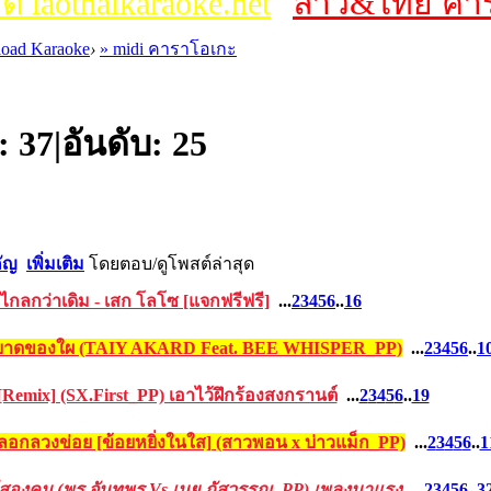
ต์ laothaikaraoke.net
ลาว&ไทย คาร
oad Karaoke
›
» midi คาราโอเกะ
้:
37
|
อันดับ:
25
ัญ
เพิ่มเติม
โดย
ตอบ/ดู
โพสต์ล่าสุด
้ไกลกว่าเดิม - เสก โลโซ [แจกฟรีฟรี]
...
2
3
4
5
6
..
16
ได้ยาดของใผ (TAIY AKARD Feat. BEE WHISPER_PP)
...
2
3
4
5
6
..
1
[Remix] (SX.First_PP) เอาไว้ฝึกร้องสงกรานต์
...
2
3
4
5
6
..
19
ลอกลวงข่อย [ข้อยหยิ่งในใส] (สาวพอน x บ่าวแม็ก_PP)
...
2
3
4
5
6
..
1
ีสองคน (พร จันทพร Vs เนย ภัสวรรณ_PP) เพลงมาแรง
...
2
3
4
5
6
..
3