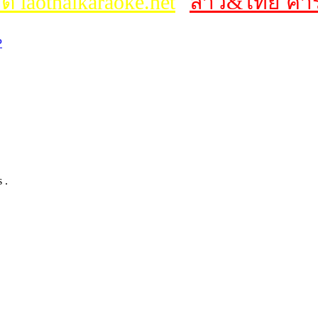
ต์ laothaikaraoke.net
ลาว&ไทย คาร
P
 .