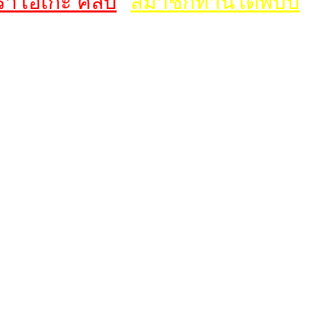
าโอเกะ คลับ
สมาชิกท่านใดพบปัญห