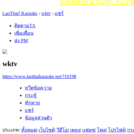
ยินดีต้อนรับสู่เว็บไซ
LaoThai! Karaoke
›
wktv
›
แชร์
ติดตามTA
เพิ่มเพื่อน
ส่ง PM
wktv
https://www.laothaikaraoke.net/?10198
ทวีตข้อความ
กระทู้
ทักทาย
แชร์
ข้อมูลส่วนตัว
ประเภท:
ทั้งหมด
|
เว็บไซต์
|
วีดีโอ
|
เพลง
|
แฟลช
|
โพล
|
โปรไฟล์
|
กระ