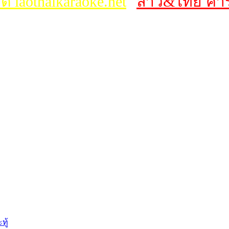
ต์ laothaikaraoke.net
ลาว&ไทย คาร
ทู้