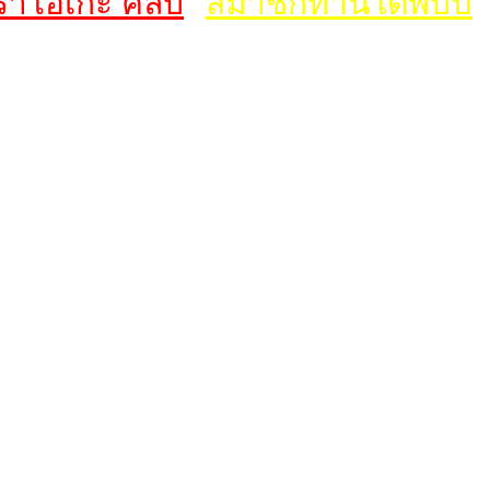
าโอเกะ คลับ
สมาชิกท่านใดพบปัญห