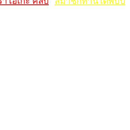
าโอเกะ คลับ
สมาชิกท่านใดพบปัญห