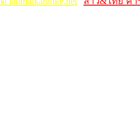
ต์ laothaikaraoke.net
ลาว&ไทย คาร