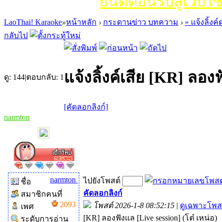
ยินดีต้อนรับสู่เว็บไซ
LaoThai! Karaoke
»
หน้าหลัก
›
กระดานข่าว บทความ
›
» แจ้งลิ้ง
กลับไป
แจ้งลิ้งค์เสีย [KR] ลองฟ
ดู:
144
|
ตอบกลับ:
1
[คัดลอกลิงก์]
narmton
narmton
ไปยังโพสต์
ชื่อ
คัดลอกลิงก์
สมาชิกคนที่
2093
โพสต์ 2026-1-8 08:52:15
|
ดูเฉพาะโพสต
เพศ
[KR] ลองฟังแล [Live session] (โต๋ เหน่อ)
ระดับการอ่าน