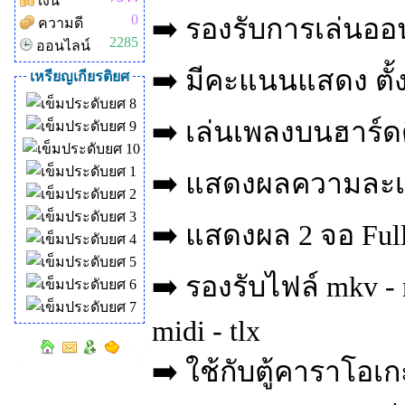
เงิน
0
➡️ รองรับการเล่นออน
ความดี
2285
ออนไลน์
➡️ มีคะแนนแสดง ตั
เหรียญเกียรติยศ
➡️ เล่นเพลงบนฮาร์ดดิ
➡️ แสดงผลความละเอี
➡️ แสดงผล 2 จอ Full
➡️ รองรับไฟล์ mkv - 
midi - tlx
➡️ ใช้กับตู้คาราโอ