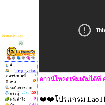
beerpartymixx
ชื่อ
beerpartymixx
3
สมาชิกคนที่
ดาวน์โหลดเพิ่มเติมได้ที่ 
เพศ
ระดับการอ่าน
2786
150
กระทู้
❤️❤️โปรแกรม LaoTh
0
พลังน้ำใจ
7544