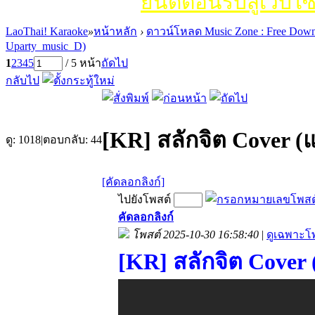
ยินดีต้อนรับสู่เว็บไซ
LaoThai! Karaoke
»
หน้าหลัก
›
ดาวน์โหลด Music Zone : Free Down
Uparty_music_D)
1
2
3
4
5
/ 5 หน้า
ถัดไป
กลับไป
[KR] สลักจิต Cover (แ
ดู:
1018
|
ตอบกลับ:
44
[คัดลอกลิงก์]
ไปยังโพสต์
คัดลอกลิงก์
โพสต์ 2025-10-30 16:58:40
|
ดูเฉพาะโพ
[KR] สลักจิต Cover 