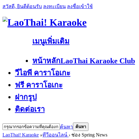
สวัสดี, ยินดีต้อนรับ
ลงทะเบียน
ลงชื่อเข้าใช้
เมนูเพิ่มเติม
หน้าหลัก
LaoThai Karaoke Club
วีไอพี คาราโอเกะ
ฟรี คาราโอเกะ
ฝากรูป
ติดต่อเรา
ค้นหา
ค้นหา
LaoThai! Karaoke
»
ทีวีออนไลน์
›
ช่อง Spring News