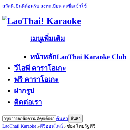
สวัสดี, ยินดีต้อนรับ
ลงทะเบียน
ลงชื่อเข้าใช้
เมนูเพิ่มเติม
หน้าหลัก
LaoThai Karaoke Club
วีไอพี คาราโอเกะ
ฟรี คาราโอเกะ
ฝากรูป
ติดต่อเรา
ค้นหา
ค้นหา
LaoThai! Karaoke
»
ทีวีออนไลน์
›
ช่อง ไทยรัฐทีวี